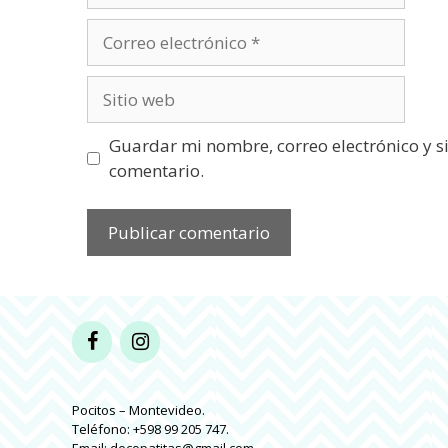
Correo
electrónico
Sitio
web
Guardar mi nombre, correo electrónico y s
comentario.
Pocitos – Montevideo.
Teléfono: +598 99 205 747.
Email: decopatitas@gmail.com.