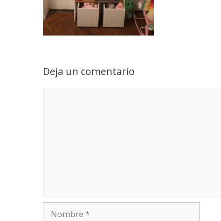
Deja un comentario
Comentario
Nombre