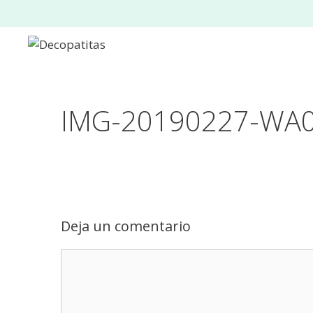
Saltar
al
contenido
IMG-20190227-WA
Deja un comentario
Comentario