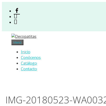
Saltar
al
Facebook
contenido
Instagram
Acceso
Menú
Inicio
Conócenos
Catálogo
Contacto
IMG-20180523-WA003