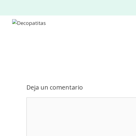
Saltar
al
contenido
Deja un comentario
Comentario