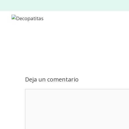
Saltar
al
contenido
Deja un comentario
Comentario