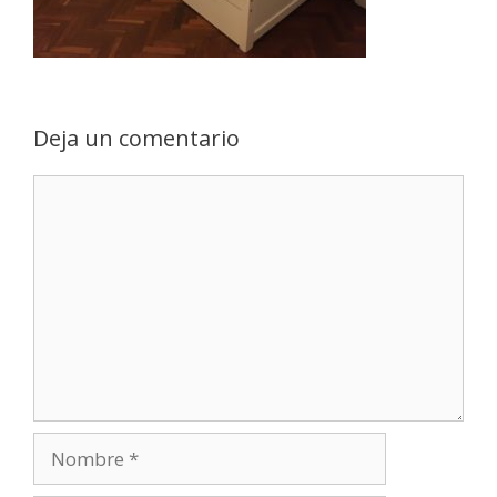
Deja un comentario
Comentario
Nombre