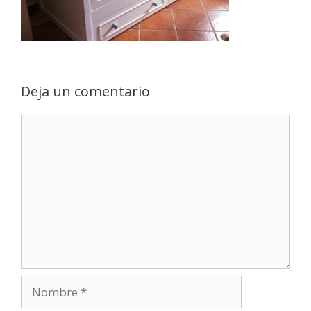
Deja un comentario
Comentario
Nombre