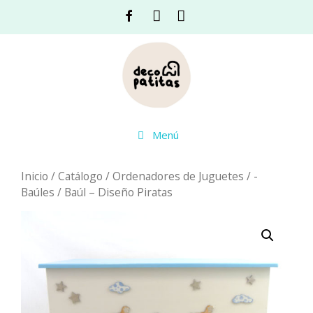
Saltar
Facebook
Instagram
Acceso
al
contenido
Menú
Inicio
/
Catálogo
/
Ordenadores de Juguetes
/
-
Baúles
/ Baúl – Diseño Piratas