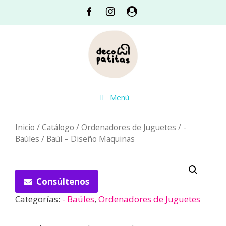
Saltar
Facebook
Instagram
Acceso
al
contenido
Menú
Inicio
/
Catálogo
/
Ordenadores de Juguetes
/
-
Baúles
/ Baúl – Diseño Maquinas
Consúltenos
Categorías:
- Baúles
,
Ordenadores de Juguetes