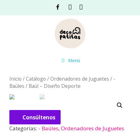
Saltar
Facebook
Instagram
Acceso
al
contenido
Menú
Inicio
/
Catálogo
/
Ordenadores de Juguetes
/
-
Baúles
/ Baúl – Diseño Deporte
Consúltenos
Categorías:
- Baúles
,
Ordenadores de Juguetes