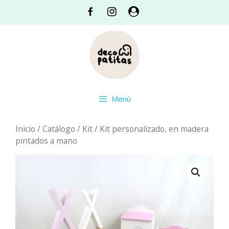
Saltar
Facebook
Instagram
Acceso
al
contenido
Menú
Inicio
/
Catálogo
/
Kit
/ Kit personalizado, en madera
pintados a mano