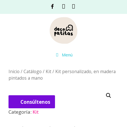
Saltar
Facebook
Instagram
Acceso
al
contenido
Menú
Inicio
/
Catálogo
/
Kit
/ Kit personalizado, en madera
pintados a mano
Consúltenos
Categoría:
Kit