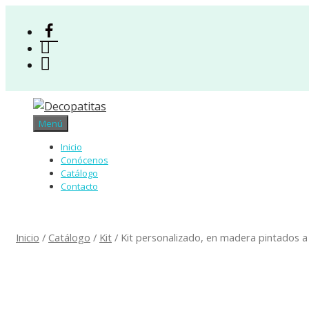
Saltar
al
Facebook
contenido
Instagram
Acceso
Menú
Inicio
Conócenos
Catálogo
Contacto
Inicio
/
Catálogo
/
Kit
/ Kit personalizado, en madera pintados 