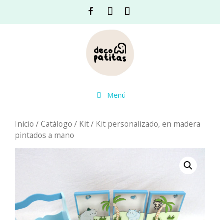
Saltar
Facebook
Instagram
Acceso
al
contenido
Menú
Inicio
/
Catálogo
/
Kit
/ Kit personalizado, en madera
pintados a mano