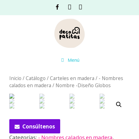
Saltar
Facebook
Instagram
Acceso
al
contenido
Menú
Inicio
/
Catálogo
/
Carteles en madera
/
- Nombres
calados en madera
/ Nombre -Diseño Globos
Consúltenos
Categorías:
- Nombres calados en madera
,