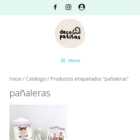
Saltar
Facebook
Instagram
Acceso
al
contenido
Menú
Inicio
/
Catálogo
/ Productos etiquetados “pañaleras”
pañaleras