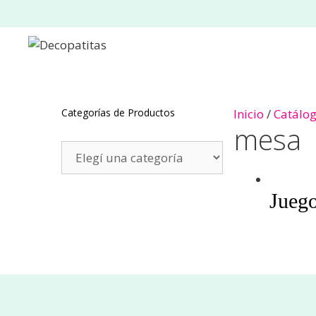
Saltar
al
contenido
Categorías de Productos
Inicio
/
Catálo
mesa
Juego