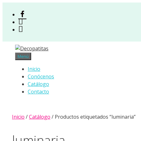
Saltar
al
Facebook
contenido
Instagram
Acceso
Menú
Inicio
Conócenos
Catálogo
Contacto
Inicio
/
Catálogo
/ Productos etiquetados “luminaria”
luminaria